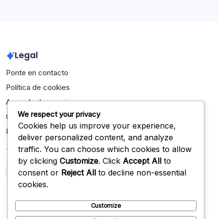
Legal
Ponte en contacto
Política de cookies
Acuerdo de usuario
We respect your privacy
Quiénes somos
Cookies help us improve your experience,
Política de protección de datos
deliver personalized content, and analyze
Buscar
traffic. You can choose which cookies to allow
by clicking
Customize
. Click
Accept All
to
consent or
Reject All
to decline non-essential
Search
cookies.
Customize