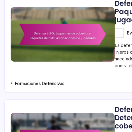
Defe
Paqu
juga
B
La defen
linieros
hace ade
contra 
Formaciones Defensivas
Defe
Dete
cobe