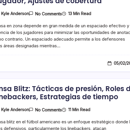
jugador, Ajustes de cobertura
On
13 Min Read
y
Kyle Anderson
No Comments
Defensa
En
nsa en zona depende en gran medida de un espaciado efectivo y
Zona:
Espaciado,
encia de los jugadores para minimizar las oportunidades de anota
Conciencia
po contrario. Un espaciado adecuado permite a los defensores
Del
us áreas designadas mientras…
Jugador,
Ajustes
De
Cobertura
05/02/2
nsa Blitz: Tácticas de presión, Roles 
linebackers, Estrategias de tiempo
On
11 Min Read
y
Kyle Anderson
No Comments
Defensa
Blitz:
sa blitz en el fútbol americano es un enfoque estratégico donde 
Tácticas
De
s defensivos, particularmente los linebackers, atacan