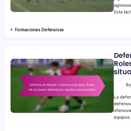
agresiva
Esta tác
Formaciones Defensivas
Defe
Role
situ
B
La defen
defensiv
ofensiva
equipos