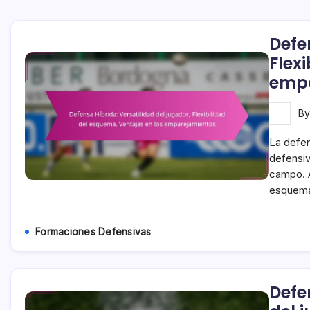
Defe
Flex
empa
B
La defen
defensiv
campo. A
esquema
Formaciones Defensivas
Defe