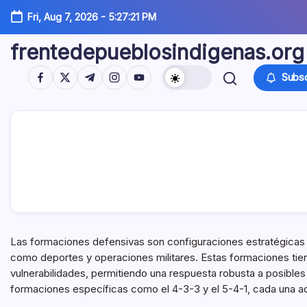
Skip
Fri, Aug 7, 2026
-
5:27:23 PM
to
content
frentedepueblosindigenas.org
https://www.facebook.com/
https://twitter.com/
https://t.me/
https://www.instagram.com/
https://youtube.com/
Subsc
Las formaciones defensivas son configuraciones estratégicas
como deportes y operaciones militares. Estas formaciones tie
vulnerabilidades, permitiendo una respuesta robusta a posibles 
formaciones específicas como el 4-3-3 y el 5-4-1, cada una ada