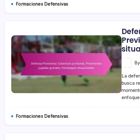
Formaciones Defensivas
Defe
Prev
situ
B
La defen
busca re
momentos
enfoque
Formaciones Defensivas