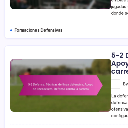
jugadas 
donde se
Formaciones Defensivas
5-2 
Apoy
carr
B
La defen
defensa 
ofensivas
configur