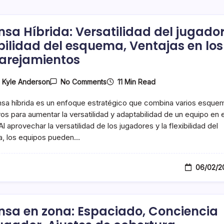
nsa Híbrida: Versatilidad del jugador
ibilidad del esquema, Ventajas en los
rejamientos
On
11 Min Read
y
Kyle Anderson
No Comments
Defensa
Híbrida:
sa híbrida es un enfoque estratégico que combina varios esque
Versatilidad
Del
os para aumentar la versatilidad y adaptabilidad de un equipo en e
Jugador,
l aprovechar la versatilidad de los jugadores y la flexibilidad del
Flexibilidad
, los equipos pueden…
Del
Esquema,
Ventajas
En
06/02/2
Los
Emparejamientos
nsa en zona: Espaciado, Conciencia