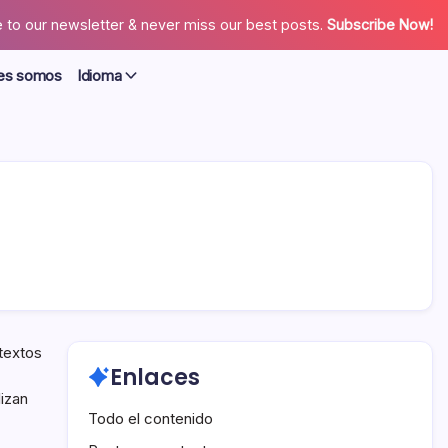
 to our newsletter & never miss our best posts.
Subscribe Now!
es somos
Idioma
textos
Enlaces
lizan
Todo el contenido