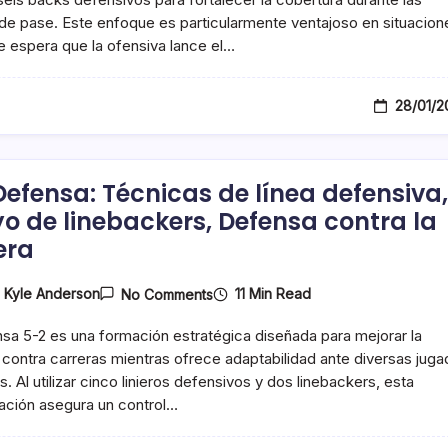
Adicionales,
de pase. Este enfoque es particularmente ventajoso en situacion
Flexibilidad
 espera que la ofensiva lance el…
En
La
Cobertura,
Jugadas
28/01/2
De
Pase
Defensa: Técnicas de línea defensiva,
o de linebackers, Defensa contra la
era
On
11 Min Read
y
Kyle Anderson
No Comments
5-
2
sa 5-2 es una formación estratégica diseñada para mejorar la
Defensa:
Técnicas
contra carreras mientras ofrece adaptabilidad ante diversas juga
De
. Al utilizar cinco linieros defensivos y dos linebackers, esta
Línea
ación asegura un control…
Defensiva,
Apoyo
De