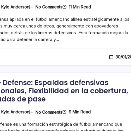
On
11 Min Read
y
Kyle Anderson
No Comments
Defensa
Apilada:
nsa apilada en el fútbol americano alinea estratégicamente a los
Alineación
De
es muy cerca unos de otros, generalmente con apoyadores
Jugadores,
ados detrás de los linieros defensivos. Esta formación mejora la
Detención
dad para detener la carrera y…
De
Carreras,
Asignaciones
De
30/01/2
Cobertura
 Defense: Espaldas defensivas
onales, Flexibilidad en la cobertura,
das de pase
On
9 Min Read
y
Kyle Anderson
No Comments
Dime
Defense:
ense es una formación estratégica de fútbol americano que
Espaldas
Defensivas
eis backs defensivos para fortalecer la cobertura durante las