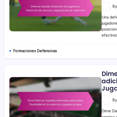
B
Una defe
jugador
posicion
efectivi
Formaciones Defensivas
Dime
adici
Juga
B
Dime Def
emplea s