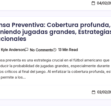
04/02/2
Defensivos,
Ajustes
Situacionales
nsa Preventiva: Cobertura profunda,
iniendo jugadas grandes, Estrategia
acionales
On
13 Min Read
y
Kyle Anderson
No Comments
Defensa
Preventiva:
sa preventa es una estrategia crucial en el fútbol americano que
Cobertura
Profunda,
ducir la probabilidad de jugadas grandes, especialmente durante
Previniendo
 críticos al final del juego. Al enfatizar la cobertura profunda, es
Jugadas
 permite a los…
Grandes,
Estrategias
Situacionales
02/02/2