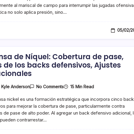
Presión,
mente al mariscal de campo para interrumpir las jugadas ofensiva
Roles
tica no solo aplica presión, sino…
De
Los
Linebackers,
Estrategias
05/02/2
De
Tiempo
nsa de Níquel: Cobertura de pase,
s de los backs defensivos, Ajustes
acionales
On
15 Min Read
y
Kyle Anderson
No Comments
Defensa
De
sa nickel es una formación estratégica que incorpora cinco back
Níquel:
Cobertura
os para mejorar la cobertura de pase, particularmente contra
De
s de pase de alto poder. Al agregar un back defensivo adicional, 
Pase,
 pueden contrarrestar…
Roles
De
Los
Backs