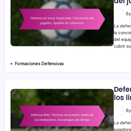
del 
B
La defe
la conci
del equi
cubrir s
Formaciones Defensivas
Defe
los 
B
La defen
jugadore