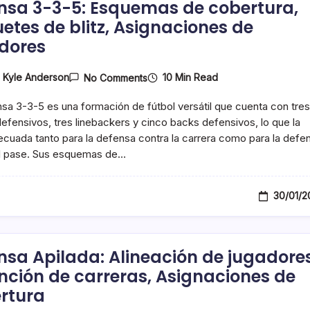
nsa 3-3-5: Esquemas de cobertura,
etes de blitz, Asignaciones de
dores
On
10 Min Read
y
Kyle Anderson
No Comments
Defensa
3-
sa 3-3-5 es una formación de fútbol versátil que cuenta con tres
3-
5:
 defensivos, tres linebackers y cinco backs defensivos, lo que la
Esquemas
cuada tanto para la defensa contra la carrera como para la defe
De
el pase. Sus esquemas de…
Cobertura,
Paquetes
De
Blitz,
30/01/2
Asignaciones
De
Jugadores
nsa Apilada: Alineación de jugadores
nción de carreras, Asignaciones de
rtura