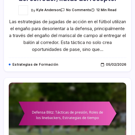
On
By
Kyle Anderson
12 Min Read
No Comments
Estrategias
De
Las estrategias de jugadas de acción en el fútbol utilizan
Acción
De
el engaño para desorientar a la defensa, principalmente
Juego:
Fintas
a través del engaño del mariscal de campo al entregar el
Del
Mariscal
balón al corredor. Esta táctica no solo crea
De
oportunidades de pase, sino que…
Campo,
Roles
Del
Corredor,
Estrategias de Formación
05/02/2026
Rutas
Del
Receptor