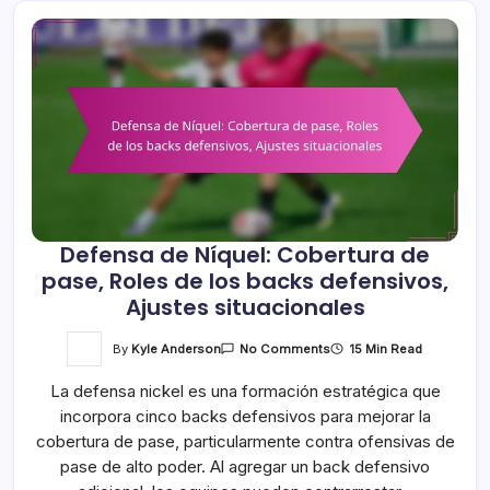
Defensa de Níquel: Cobertura de
pase, Roles de los backs defensivos,
Ajustes situacionales
On
By
Kyle Anderson
15 Min Read
No Comments
Defensa
De
La defensa nickel es una formación estratégica que
Níquel:
Cobertura
incorpora cinco backs defensivos para mejorar la
De
Pase,
cobertura de pase, particularmente contra ofensivas de
Roles
De
pase de alto poder. Al agregar un back defensivo
Los
Backs