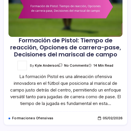
Formación de Pistol: Tiempo de
reacción, Opciones de carrera-pase,
Decisiones del mariscal de campo
On
By
Kyle Anderson
14 Min Read
No Comments
Formación
De
La formación Pistol es una alineación ofensiva
Pistol:
Tiempo
innovadora en el fútbol que posiciona al mariscal de
De
Reacción,
campo justo detrás del centro, permitiendo un enfoque
Opciones
De
versátil tanto para jugadas de carrera como de pase. El
Carrera-
tiempo de la jugada es fundamental en esta…
Pase,
Decisiones
Del
Mariscal
Formaciones Ofensivas
05/02/2026
De
Campo