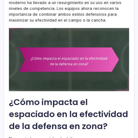
moderno ha llevado a un resurgimiento en su uso en varios
niveles de competencia. Los equipos ahora reconocen la
importancia de combinar ambos estilos defensivos para
maximizar su efectividad en el campo o la cancha.
¿Cómo impacta el
espaciado en la efectividad
de la defensa en zona?