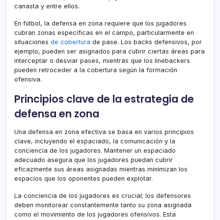
canasta y entre ellos.
En fútbol, la defensa en zona requiere que los jugadores
cubran zonas específicas en el campo, particularmente en
situaciones
de cobertura
de pase. Los backs defensivos, por
ejemplo, pueden ser asignados para cubrir ciertas áreas para
interceptar o desviar pases, mientras que los linebackers
pueden retroceder a la cobertura según la formación
ofensiva.
Principios clave de la estrategia de
defensa en zona
Una defensa en zona efectiva se basa en varios principios
clave, incluyendo el espaciado, la comunicación y la
conciencia de los jugadores. Mantener un espaciado
adecuado asegura que los jugadores puedan cubrir
eficazmente sus áreas asignadas mientras minimizan los
espacios que los oponentes pueden explotar.
La conciencia de los jugadores es crucial; los defensores
deben monitorear constantemente tanto su zona asignada
como el movimiento de los jugadores ofensivos. Esta