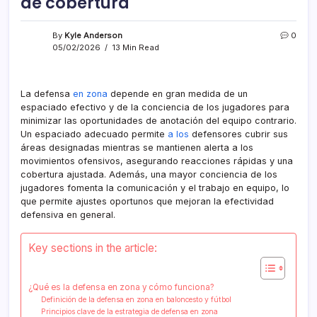
de cobertura
By
Kyle Anderson
0
05/02/2026
13 Min Read
La defensa
en zona
depende en gran medida de un
espaciado efectivo y de la conciencia de los jugadores para
minimizar las oportunidades de anotación del equipo contrario.
Un espaciado adecuado permite
a los
defensores cubrir sus
áreas designadas mientras se mantienen alerta a los
movimientos ofensivos, asegurando reacciones rápidas y una
cobertura ajustada. Además, una mayor conciencia de los
jugadores fomenta la comunicación y el trabajo en equipo, lo
que permite ajustes oportunos que mejoran la efectividad
defensiva en general.
Key sections in the article:
¿Qué es la defensa en zona y cómo funciona?
Definición de la defensa en zona en baloncesto y fútbol
Principios clave de la estrategia de defensa en zona