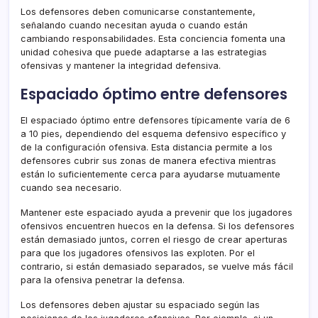
Los defensores deben comunicarse constantemente,
señalando cuando necesitan ayuda o cuando están
cambiando responsabilidades. Esta conciencia fomenta una
unidad cohesiva que puede adaptarse a las estrategias
ofensivas y mantener la integridad defensiva.
Espaciado óptimo entre defensores
El espaciado óptimo entre defensores típicamente varía de 6
a 10 pies, dependiendo del esquema defensivo específico y
de la configuración ofensiva. Esta distancia permite a los
defensores cubrir sus zonas de manera efectiva mientras
están lo suficientemente cerca para ayudarse mutuamente
cuando sea necesario.
Mantener este espaciado ayuda a prevenir que los jugadores
ofensivos encuentren huecos en la defensa. Si los defensores
están demasiado juntos, corren el riesgo de crear aperturas
para que los jugadores ofensivos las exploten. Por el
contrario, si están demasiado separados, se vuelve más fácil
para la ofensiva penetrar la defensa.
Los defensores deben ajustar su espaciado según las