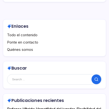
Enlaces
Todo el contenido
Ponte en contacto
Quiénes somos
Buscar
Search
Publicaciones recientes