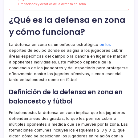
Limitaciones y desafíos de la defensa en zona
¿Qué es la defensa en zona
y cómo funciona?
La defensa en zona es un enfoque estratégico
en los
deportes de equipo donde se asigna a los jugadores cubrir
áreas específicas del campo o la cancha en lugar de marcar
a oponentes individuales. Este método depende de la
conciencia de los jugadores y del espaciado para protegerse
eficazmente contra las jugadas ofensivas, siendo esencial
tanto en baloncesto como en fútbol.
Definición de la defensa en zona en
baloncesto y fútbol
En baloncesto, la defensa en zona implica que los jugadores
defiendan áreas designadas, lo que les permite cubrir a
múltiples oponentes a medida que se mueven por la zona. Las
formaciones comunes incluyen los esquemas 2-3 y 3-2, que
dictan cómo se posicionan los jugadores en relación con la