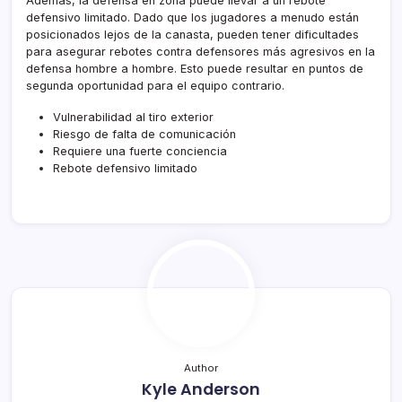
Además, la defensa en zona puede llevar a un rebote
defensivo limitado. Dado que los jugadores a menudo están
posicionados lejos de la canasta, pueden tener dificultades
para asegurar rebotes contra defensores más agresivos en la
defensa hombre a hombre. Esto puede resultar en puntos de
segunda oportunidad para el equipo contrario.
Vulnerabilidad al tiro exterior
Riesgo de falta de comunicación
Requiere una fuerte conciencia
Rebote defensivo limitado
Author
Kyle Anderson