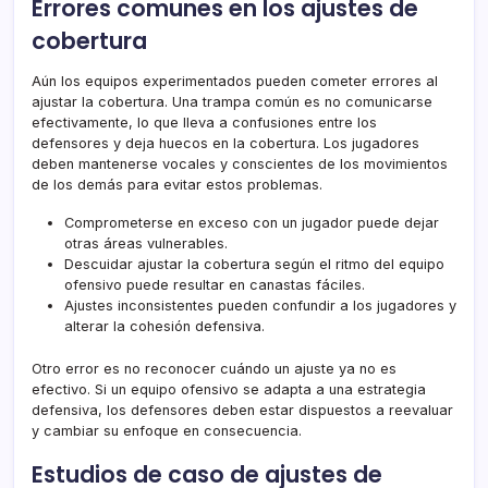
Errores comunes en los ajustes de
cobertura
Aún los equipos experimentados pueden cometer errores al
ajustar la cobertura. Una trampa común es no comunicarse
efectivamente, lo que lleva a confusiones entre los
defensores y deja huecos en la cobertura. Los jugadores
deben mantenerse vocales y conscientes de los movimientos
de los demás para evitar estos problemas.
Comprometerse en exceso con un jugador puede dejar
otras áreas vulnerables.
Descuidar ajustar la cobertura según el ritmo del equipo
ofensivo puede resultar en canastas fáciles.
Ajustes inconsistentes pueden confundir a los jugadores y
alterar la cohesión defensiva.
Otro error es no reconocer cuándo un ajuste ya no es
efectivo. Si un equipo ofensivo se adapta a una estrategia
defensiva, los defensores deben estar dispuestos a reevaluar
y cambiar su enfoque en consecuencia.
Estudios de caso de ajustes de