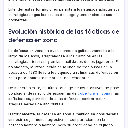
Entender estas formaciones permite a los equipos adaptar sus
estrategias según los estilos de juego y tendencias de sus
oponentes.
Evolución histórica de las tácticas de
defensa en zona
La defensa en zona ha evolucionado significativamente a lo
largo de los años, adaptándose a los cambios en las
estrategias ofensivas y en las habilidades de los jugadores. En
baloncesto, la introducción de la línea de tres puntos en la
década de 1980 llevó a los equipos a refinar sus defensas en
zona para contestar mejor los tiros exteriores.
De manera similar, en fútbol, el auge de las ofensivas de pase
condujo al desarrollo de esquemas de
cobertura en zona
más
sofisticados, permitiendo a las defensas contrarrestar
ataques aéreos de alto puntaje.
Históricamente, la defensa en zona a menudo se consideraba
una estrategia menos agresiva en comparación con la
defensa hombre a hombre, pero su efectividad en el juego